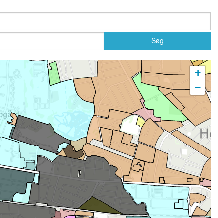
Søg
+
−