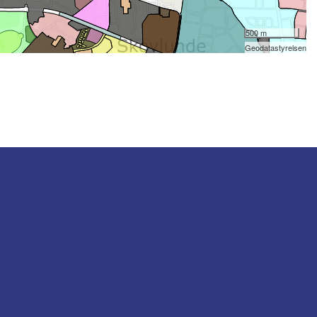
500 m
Geodatastyrelsen